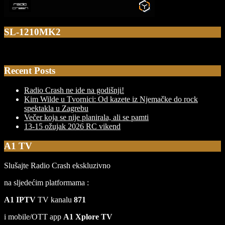
SL-1210MK2
Recent Posts
Radio Crash ne ide na godišnji!
Kim Wilde u Tvornici: Od kazete iz Njemačke do rock
spektakla u Zagrebu
Večer koja se nije planirala, ali se pamti
13-15 ožujak 2026 RC vikend
A1 TV
Slušajte Radio Crash ekskluzivno
na sljedećim platformama :
A1 IPTV
TV kanalu
871
i mobile/OTT app
A1 Xplore TV