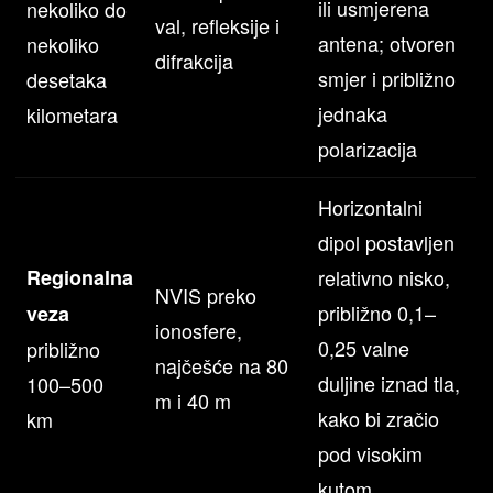
ili usmjerena
nekoliko do
val, refleksije i
antena; otvoren
nekoliko
difrakcija
smjer i približno
desetaka
jednaka
kilometara
polarizacija
Horizontalni
dipol postavljen
Regionalna
relativno nisko,
NVIS preko
približno 0,1–
veza
ionosfere,
0,25 valne
približno
najčešće na 80
duljine iznad tla,
100–500
m i 40 m
kako bi zračio
km
pod visokim
kutom