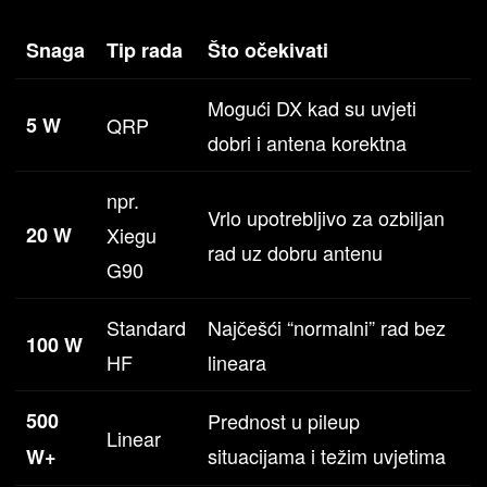
Snaga
Tip rada
Što očekivati
Mogući DX kad su uvjeti
5 W
QRP
dobri i antena korektna
npr.
Vrlo upotrebljivo za ozbiljan
20 W
Xiegu
rad uz dobru antenu
G90
Standard
Najčešći “normalni” rad bez
100 W
HF
lineara
500
Prednost u pileup
Linear
situacijama i težim uvjetima
W+