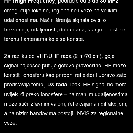
HF (
) područje od
High Frequency
3 do 30 MHz
omogućuje lokalne, regionalne i veze na velikim
udaljenostima. Način širenja signala ovisi o
frekvenciji, udaljenosti, dobu dana, stanju ionosfere,
terenu i antenama koje se koriste.
Za razliku od VHF/UHF rada (2 m/70 cm), gdje
signal najčešće putuje gotovo pravocrtno, HF može
koristiti ionosferu kao prirodni reflektor i upravo zato
predstavlja temelj
. Ipak, HF signal ne mora
DX rada
uvijek ići preko ionosfere – na manjim udaljenostima
može stići izravnim valom, refleksijama i difrakcijom,
a na nižim bandovima postoji i NVIS za regionalne
veze.