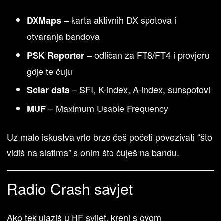
– karta aktivnih DX spotova i
DXMaps
otvaranja bandova
– odličan za FT8/FT4 i provjeru
PSK Reporter
gdje te čuju
– SFI, K-index, A-index, sunspotovi
Solar data
– Maximum Usable Frequency
MUF
Uz malo iskustva vrlo brzo ćeš početi povezivati “što
vidiš na alatima” s onim što čuješ na bandu.
Radio Crash savjet
Ako tek ulaziš u HF svijet, kreni s ovom