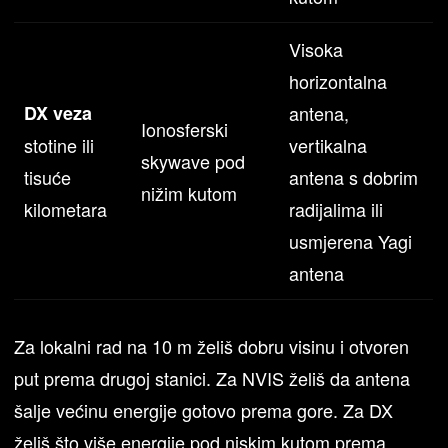
Visoka
horizontalna
DX veza
antena,
Ionosferski
stotine ili
vertikalna
skywave pod
tisuće
antena s dobrim
nižim kutom
kilometara
radijalima ili
usmjerena Yagi
antena
Za lokalni rad na 10 m želiš dobru visinu i otvoren
put prema drugoj stanici. Za NVIS želiš da antena
šalje većinu energije gotovo prema gore. Za DX
želiš što više energije pod niskim kutom prema