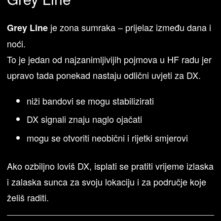
je zona sumraka – prijelaz između dana i
Grey Line
noći.
To je jedan od najzanimljivijih pojmova u HF radu jer
upravo tada ponekad nastaju odlični uvjeti za DX.
niži bandovi se mogu stabilizirati
DX signali znaju naglo ojačati
mogu se otvoriti neobični i rijetki smjerovi
Ako ozbiljno loviš DX, isplati se pratiti vrijeme izlaska
i zalaska sunca za svoju lokaciju i za područje koje
želiš raditi.