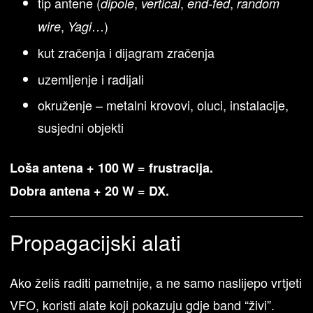
tip antene (
,
,
,
dipole
vertical
end-fed
random
,
…)
wire
Yagi
kut zračenja i dijagram zračenja
uzemljenje i radijali
okruženje – metalni krovovi, oluci, instalacije,
susjedni objekti
Loša antena + 100 W = frustracija.
Dobra antena + 20 W = DX.
Propagacijski alati
Ako želiš raditi pametnije, a ne samo naslijepo vrtjeti
VFO, koristi alate koji pokazuju gdje band “živi”.