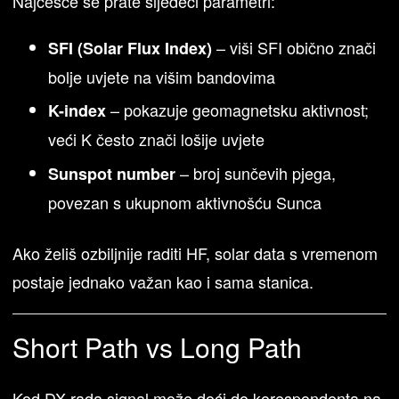
Najčešće se prate sljedeći parametri:
– viši SFI obično znači
SFI (Solar Flux Index)
bolje uvjete na višim bandovima
– pokazuje geomagnetsku aktivnost;
K-index
veći K često znači lošije uvjete
– broj sunčevih pjega,
Sunspot number
povezan s ukupnom aktivnošću Sunca
Ako želiš ozbiljnije raditi HF, solar data s vremenom
postaje jednako važan kao i sama stanica.
Short Path vs Long Path
Kod DX rada signal može doći do korespondenta na