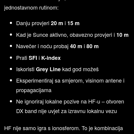
jednostavnom rutinom:
Danju provjeri
i
20 m
15 m
Kad je Sunce aktivno, obavezno provjeri i
10 m
Navečer i noću probaj
i
40 m
80 m
Prati
i
SFI
K-index
Iskoristi
kad god možeš
Grey Line
Eksperimentiraj sa smjerom, visinom antene i
propagacijama
Ne ignoriraj lokalne pozive na HF-u – otvoren
DX band nije uvjet za izravnu lokalnu vezu
HF nije samo igra s ionosferom. To je kombinacija