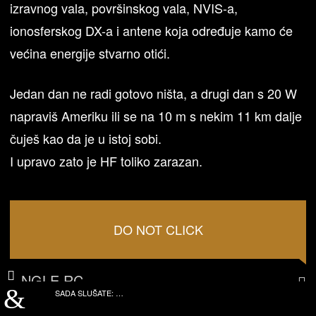
izravnog vala, površinskog vala, NVIS-a,
ionosferskog DX-a i antene koja određuje kamo će
većina energije stvarno otići.
Jedan dan ne radi gotovo ništa, a drugi dan s 20 W
napraviš Ameriku ili se na 10 m s nekim 11 km dalje
čuješ kao da je u istoj sobi.
I upravo zato je HF toliko zarazan.
DO NOT CLICK
JINGLE RC
SADA SLUŠATE:
…