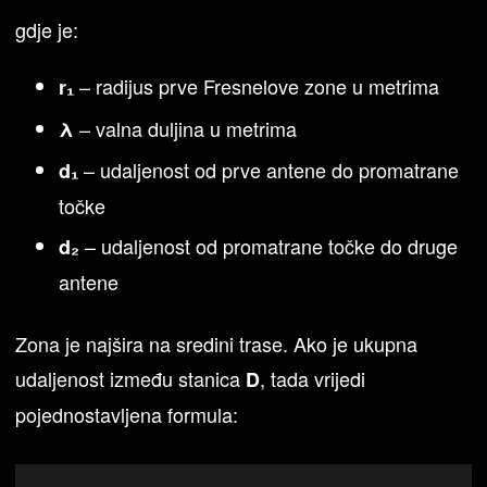
gdje je:
– radijus prve Fresnelove zone u metrima
r₁
– valna duljina u metrima
λ
– udaljenost od prve antene do promatrane
d₁
točke
– udaljenost od promatrane točke do druge
d₂
antene
Zona je najšira na sredini trase. Ako je ukupna
udaljenost između stanica
, tada vrijedi
D
pojednostavljena formula: