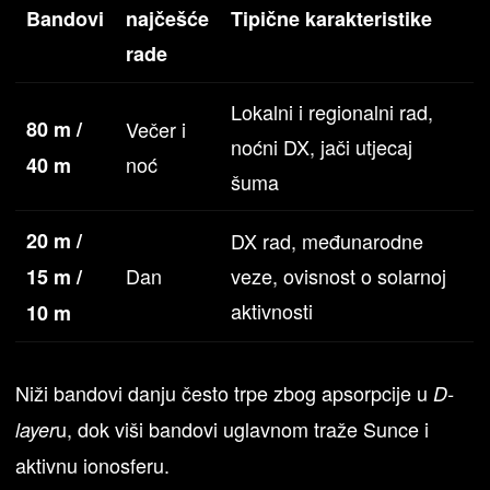
Bandovi
najčešće
Tipične karakteristike
rade
Lokalni i regionalni rad,
80 m /
Večer i
noćni DX, jači utjecaj
noć
40 m
šuma
20 m /
DX rad, međunarodne
Dan
veze, ovisnost o solarnoj
15 m /
aktivnosti
10 m
Niži bandovi danju često trpe zbog apsorpcije u
D-
u, dok viši bandovi uglavnom traže Sunce i
layer
aktivnu ionosferu.