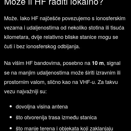
Može li HF raditi lokalno?
Može. Iako HF najčešće povezujemo s ionosferskim
vezama i udaljenostima od nekoliko stotina ili tisuća
kilometara, dvije relativno bliske stanice mogu se
čuti i bez ionosferskog odbijanja.
Na višim HF bandovima, posebno na
, signal
10 m
se na manjim udaljenostima može širiti izravnim ili
prostornim valom, slično kao na VHF-u. Za takvu
vezu najvažniji su:
dovoljna visina antena
što otvorenija trasa između stanica
što manje terena i objekata koji zaklanjaju