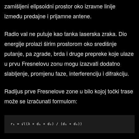
zamišljeni elipsoidni prostor oko izravne linije
između predajne i prijamne antene.
Radio val ne putuje kao tanka laserska zraka. Dio
energije prolazi širim prostorom oko središnje
putanje, pa zgrade, brda i druge prepreke koje ulaze
u prvu Fresnelovu zonu mogu izazvati dodatno
slabljenje, promjenu faze, interferenciju i difrakciju.
Radijus prve Fresnelove zone u bilo kojoj točki trase
može se izračunati formulom:
r₁ = √((λ × d₁ × d₂) / (d₁ + d₂))