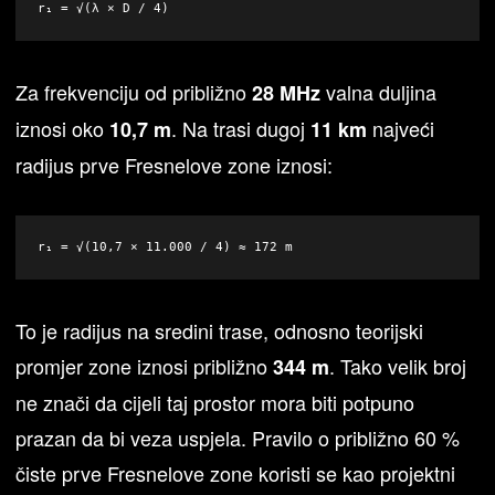
r₁ = √(λ × D / 4)
Za frekvenciju od približno
valna duljina
28 MHz
iznosi oko
. Na trasi dugoj
najveći
10,7 m
11 km
radijus prve Fresnelove zone iznosi:
r₁ = √(10,7 × 11.000 / 4) ≈ 172 m
To je radijus na sredini trase, odnosno teorijski
promjer zone iznosi približno
. Tako velik broj
344 m
ne znači da cijeli taj prostor mora biti potpuno
prazan da bi veza uspjela. Pravilo o približno 60 %
čiste prve Fresnelove zone koristi se kao projektni