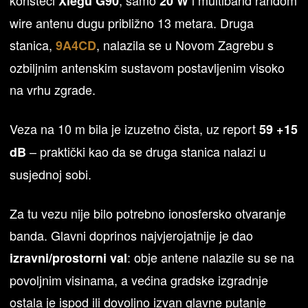
koristeći
, samo
i multiband random
Xiegu G90
20 W
wire antenu dugu približno 13 metara. Druga
stanica,
, nalazila se u Novom Zagrebu s
9A4CD
ozbiljnim antenskim sustavom postavljenim visoko
na vrhu zgrade.
Veza na 10 m bila je izuzetno čista, uz report
59 +15
– praktički kao da se druga stanica nalazi u
dB
susjednoj sobi.
Za tu vezu nije bilo potrebno ionosfersko otvaranje
banda. Glavni doprinos najvjerojatnije je dao
: obje antene nalazile su se na
izravni/prostorni val
povoljnim visinama, a većina gradske izgradnje
ostala je ispod ili dovoljno izvan glavne putanje