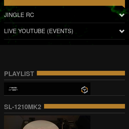
JINGLE RC
LIVE YOUTUBE (EVENTS)
Audio
00:00
00:00
Player
PLAYLIST
SL-1210MK2