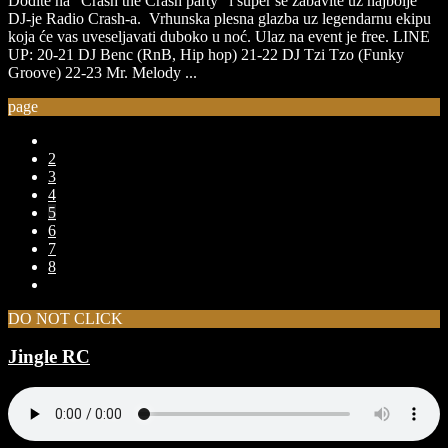
Dođite na “Crash the Crash party” i super se zabavite uz najbolje
DJ-je Radio Crash-a. Vrhunska plesna glazba uz legendarnu ekipu
koja će vas uveseljavati duboko u noć. Ulaz na event je free. LINE
UP: 20-21 DJ Benc (RnB, Hip hop) 21-22 DJ Tzi Tzo (Funky
Groove) 22-23 Mr. Melody ...
page
2
3
4
5
6
7
8
DO NOT CLICK
Jingle RC