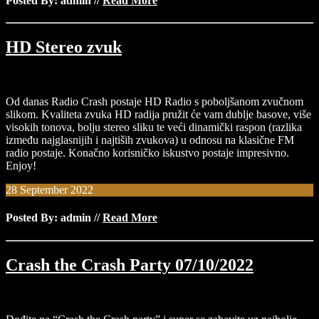
Posted By: admin
//
Read More
HD Stereo zvuk
Od danas Radio Crash postaje HD Radio s poboljšanom zvučnom
slikom. Kvaliteta zvuka HD radija pružit će vam dublje basove, više
visokih tonova, bolju stereo sliku te veći dinamički raspon (razlika
između najglasnijih i najtiših zvukova) u odnosu na klasične FM
radio postaje. Konačno korisničko iskustvo postaje impresivno.
Enjoy!
28
September
2022
Posted By: admin
//
Read More
Crash the Crash Party 07/10/2022