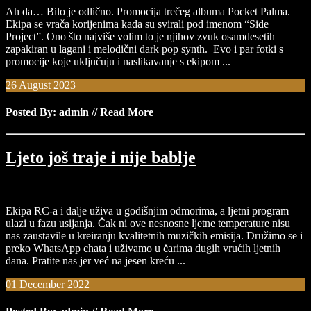
Ah da… Bilo je odlično. Promocija trečeg albuma Pocket Palma.
Ekipa se vrača korijenima kada su svirali pod imenom “Side
Project”. Ono što najviše volim to je njihov zvuk osamdesetih
zapakiran u lagani i melodični dark pop synth. Evo i par fotki s
promocije koje uključuju i naslikavanje s ekipom ...
26
August
2023
Posted By: admin
//
Read More
Ljeto još traje i nije bablje
Ekipa RC-a i dalje uživa u godišnjim odmorima, a ljetni program
ulazi u fazu usijanja. Čak ni ove nesnosne ljetne temperature nisu
nas zaustavile u kreiranju kvalitetnih muzičkih emisija. Družimo se i
preko WhatsApp chata i uživamo u čarima dugih vrućih ljetnih
dana. Pratite nas jer već na jesen kreću ...
01
December
2022