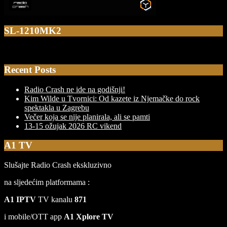
SL-1210MK2
Recent Posts
Radio Crash ne ide na godišnji!
Kim Wilde u Tvornici: Od kazete iz Njemačke do rock
spektakla u Zagrebu
Večer koja se nije planirala, ali se pamti
13-15 ožujak 2026 RC vikend
A1 TV
Slušajte Radio Crash ekskluzivno
na sljedećim platformama :
A1 IPTV
TV kanalu
871
i mobile/OTT app
A1 Xplore TV