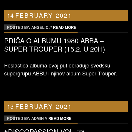
14
FEBRUARY
2021
POSTED BY: ANGELIC
//
READ MORE
PRIČA O ALBUMU 1980 ABBA –
SUPER TROUPER (15.2. U 20H)
Poslastica albuma ovaj put obrađuje švedsku
supergrupu ABBU i njihov album Super Trouper.
13
FEBRUARY
2021
POSTED BY: ADMIN
//
READ MORE
#DISCOPASSION VOL. 38