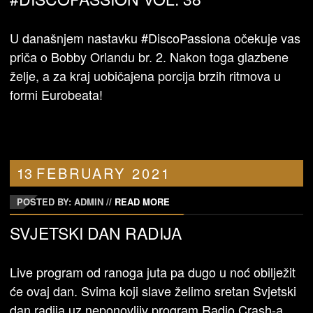
U današnjem nastavku #DiscoPassiona očekuje vas
priča o Bobby Orlandu br. 2. Nakon toga glazbene
želje, a za kraj uobičajena porcija brzih ritmova u
formi Eurobeata!
13
FEBRUARY
2021
POSTED BY: ADMIN
//
READ MORE
SVJETSKI DAN RADIJA
Live program od ranoga juta pa dugo u noć obilježit
će ovaj dan. Svima koji slave želimo sretan Svjetski
dan radija uz neponovljiv program Radio Crash-a.